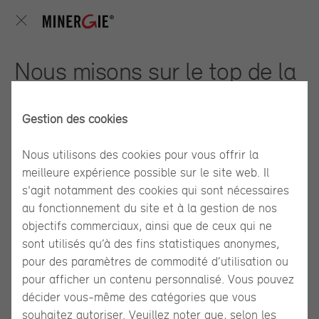
Nous misons sur le top de la
qualité, pour l’air également
Gestion des cookies
Nous utilisons des cookies pour vous offrir la
meilleure expérience possible sur le site web. Il
s'agit notamment des cookies qui sont nécessaires
au fonctionnement du site et à la gestion de nos
objectifs commerciaux, ainsi que de ceux qui ne
sont utilisés qu’à des fins statistiques anonymes,
pour des paramètres de commodité d’utilisation ou
pour afficher un contenu personnalisé. Vous pouvez
décider vous-même des catégories que vous
2020 – année de l’air ambiant. Plus que toute autre année,
souhaitez autoriser. Veuillez noter que, selon les
nous – et surtout les utilisateurs actuels ou futurs – étions